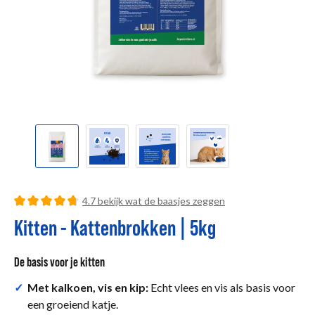
detail.reviewRatingSummary
4.7 bekijk wat de baasjes zeggen
Gemiddelde waardering van 4.74 van 5 sterren
Kitten - Kattenbrokken | 5kg
De basis voor je kitten
✓
Met kalkoen, vis en kip:
Echt vlees en vis als basis voor
een groeiend katje.