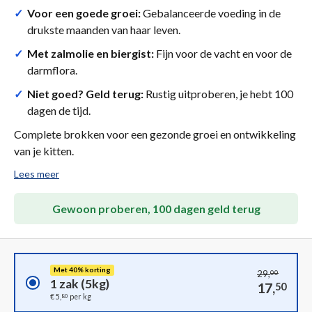
✓
Voor een goede groei:
Gebalanceerde voeding in de
drukste maanden van haar leven.
✓
Met zalmolie en biergist:
Fijn voor de vacht en voor de
darmflora.
✓
Niet goed? Geld terug:
Rustig uitproberen, je hebt 100
dagen de tijd.
Complete brokken voor een gezonde groei en ontwikkeling
van je kitten.
Lees meer
Gewoon proberen, 100 dagen geld terug
Met 40% korting
29,
00
1 zak (5kg)
17,
50
80
€ 5,
per kg