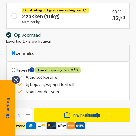
Duo-korting incl. gratis verzending t.v.w. 4,
95
58,
00
2 zakken (10kg)
33,
50
60
€ 5,
per kg
Op voorraad
Levertijd 1 - 2 werkdagen
Eenmalig
Repeat
Jouw besparing: 5% (0,
)
88
Altijd 5% korting
Jij bepaalt, wij zijn flexibel!
Nooit zonder voer
€5 korting
Hoeveelheid
In winkelmandje