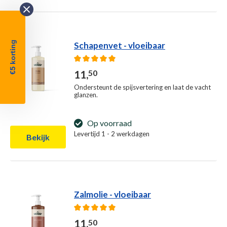
€5 korting
Schapenvet - vloeibaar
Gemiddelde waardering van 5 van 5 sterren
11,
50
Ondersteunt de spijsvertering en laat de vacht
glanzen.
Op voorraad
Levertijd 1 - 2 werkdagen
Bekijk
Zalmolie - vloeibaar
Gemiddelde waardering van 5 van 5 sterren
11,
50