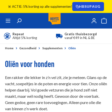
Ga naar de hoofdinhoud
HBSUPAUG
🚨 ACTIE: 5% korting op alle supplementen!
Repeat
Gratis thuisbezorgd
Altijd 5% korting
vanaf €49 in NL & BE
Home
Gezondheid
Supplementen
Oliën
Oliën voor honden
Een rakker die lekker in z’n vel zit, zie je meteen. Glans op de
vacht, soepeltjes in de poten en energie voor tien. Onze oliën
helpen daarbij. Vol goede vetzuren die je hond zelf niet
maakt, maar wél nodig heeft. Gewoon door de voerbak.
Geen gedoe, geen rare toevoegingen. Alleen pure olie die
van binnen z’n werk doet.