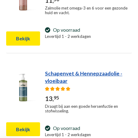
11,
Zalmolie met omega-3 en 6 voor een gezonde
huid en vacht.
Op voorraad
Levertijd 1 - 2 werkdagen
Bekijk
Schapenvet & Hennepzaadolie -
vloeibaar
Gemiddelde waardering van 5 van 5 sterren
13,
95
Draagt bij aan een goede hersenfuctie en
stofwisseling.
Op voorraad
Bekijk
Levertijd 1 - 2 werkdagen