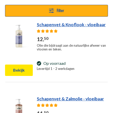
Filter
Schapenvet & Knoflook - vloeibaar
Gemiddelde waardering van 5 van 5 sterren
12,
50
Olie die bijdraagt aan de natuurlijke afweer van
vlooien en teken.
Op voorraad
Levertijd 1 - 2 werkdagen
Bekijk
Schapenvet & Zalmolie - vloeibaar
Gemiddelde waardering van 5 van 5 sterren
50