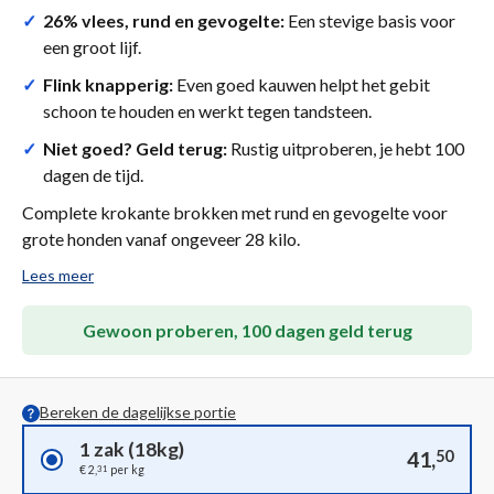
✓
26% vlees, rund en gevogelte:
Een stevige basis voor
een groot lijf.
✓
Flink knapperig:
Even goed kauwen helpt het gebit
schoon te houden en werkt tegen tandsteen.
✓
Niet goed? Geld terug:
Rustig uitproberen, je hebt 100
dagen de tijd.
Complete krokante brokken met rund en gevogelte voor
grote honden vanaf ongeveer 28 kilo.
Lees meer
Gewoon proberen, 100 dagen geld terug
Bereken de dagelijkse portie
1 zak (18kg)
41,
50
31
€ 2,
per kg