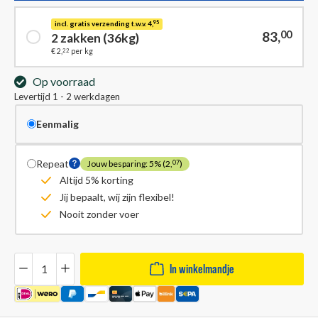
incl. gratis verzending t.w.v. 4,
95
83,
00
2 zakken (36kg)
22
€ 2,
per kg
Op voorraad
Levertijd 1 - 2 werkdagen
Eenmalig
Repeat
Jouw besparing: 5% (2,
)
07
Altijd 5% korting
Jij bepaalt, wij zijn flexibel!
Nooit zonder voer
Hoeveelheid
In winkelmandje