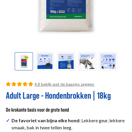
detail.reviewRatingSummary
4.8 bekijk wat de baasjes zeggen
Gemiddelde waardering van 4.89 van 5 sterren
Adult Large - Hondenbrokken | 18kg
De krokante basis voor de grote hond
✓
De favoriet van bijna elke hond:
Lekkere geur, lekkere
smaak, bak in twee tellen leeg.