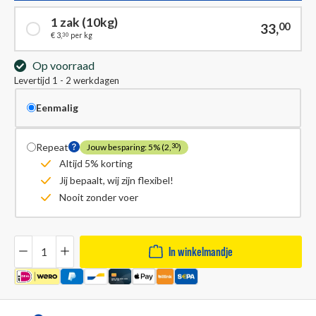
1 zak (10kg)
33,
00
30
€ 3,
per kg
Op voorraad
Levertijd 1 - 2 werkdagen
Eenmalig
Repeat
Jouw besparing: 5% (2,
)
30
Altijd 5% korting
Jij bepaalt, wij zijn flexibel!
Nooit zonder voer
Hoeveelheid
In winkelmandje