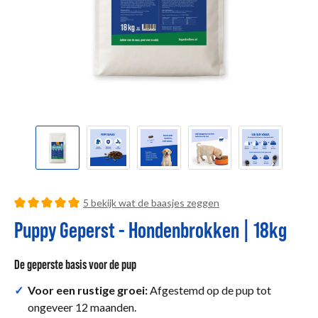
detail.reviewRatingSummary
5 bekijk wat de baasjes zeggen
Gemiddelde waardering van 5 van 5 sterren
Puppy Geperst - Hondenbrokken | 18kg
De geperste basis voor de pup
✓
Voor een rustige groei:
Afgestemd op de pup tot
ongeveer 12 maanden.