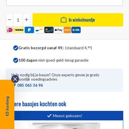
Hoeveelheid
In winkelmandje
Gratis bezorgd vanaf 49,-
(standaard 4,
95
)
100 dagen
niet-goed-geld-terug garantie
Hulp nodig bij je keuze? Onze experts geven je gratis
persoonlijk voedingsadvies
085 065 36 96
€5 korting
Andere baasjes kochten ook
Meest gekozen!