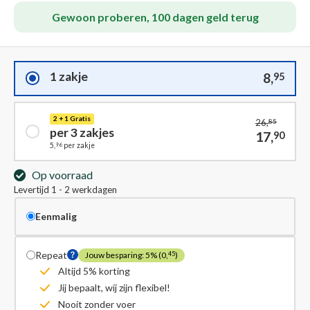
Gewoon proberen, 100 dagen geld terug
1 zakje
8,
95
2 + 1 Gratis
26,
85
per 3 zakjes
17,
90
96
5,
per zakje
Op voorraad
Levertijd 1 - 2 werkdagen
Eenmalig
Repeat
Jouw besparing: 5% (0,
)
45
Altijd 5% korting
Jij bepaalt, wij zijn flexibel!
Nooit zonder voer