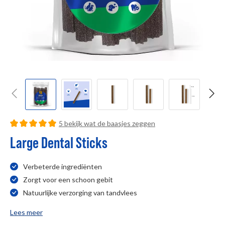
detail.reviewRatingSummary
5 bekijk wat de baasjes zeggen
Gemiddelde waardering van 5 van 5 sterren
Large Dental Sticks
Verbeterde ingrediënten
Zorgt voor een schoon gebit
Natuurlijke verzorging van tandvlees
Lees meer